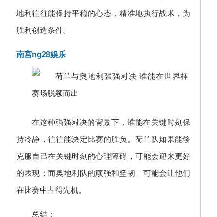
地利往往能保持平稳的心态，精准地执行战术，为
胜利创造条件。
南宫ng28娱乐
在这种强强对决的背景下，谁能在关键时刻保
持冷静，往往能决定比赛的胜负。荷兰队如果能够
克服自己在关键时刻的心理障碍，可能会迎来更好
的表现；而奥地利队的顽强和坚韧，可能会让他们
在比赛中占得先机。
总结：