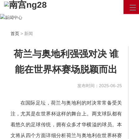
汇聚最新资讯 / 产品信息
用最专业的眼光看待互联网
立即咨询
首页
> 新闻
荷兰与奥地利强强对决 谁
能在世界杯赛场脱颖而出
发布时间：2025-06-25
在国际足坛，荷兰与奥地利的对决常常备受关
注，尤其是在世界杯这样的舞台上。两支球队都有
着悠久的足球传统，拥有众多才华横溢的球员。本
文将从四个方面详细分析荷兰与奥地利在世界杯赛