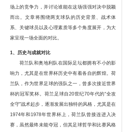
场上的竞争力，并讨论谁能在这场强强对决中脱颖
而出。文章将围绕两支球队的历史背景、战术体
系、关键球员以及心理素质等多个角度展开，为大
家呈现一场全面的对比。
1、历史与成就对比
荷兰队和奥地利队在国际足坛都拥有不小的影
响力，尤其是在世界杯历史中有着各自的辉煌。荷
兰队，作为世界足球的强队之一，曾多次接近世界
杯的冠军奖杯。荷兰足球自20世纪70年代的“全攻
全守”战术起步，逐渐发展出独特的风格，尤其是在
1974年和1978年世界杯上，荷兰队曾接连进入决
赛，虽然最终未能夺冠，但其足球哲学和比赛风格