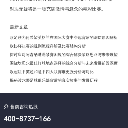
对决无疑将是一场充满激情与悬念的精彩比赛。
最新文章
欧足联为何希望英格兰在国际大赛中夺冠背后的深层原因解析
欧协杯决赛的规则流程详解及比赛结构分析
探讨应对阿森纳遭遇禁赛困境的综合解决策略思路与未来展望
发展路径
围绕坎贝尔最佳打球地点选择的综合分析与未来发展前景深度
探讨全
欧冠法甲英超和意甲四大联赛谁更强分析与对比
揭秘波尔蒂足球俱乐部背后的真实故事与发展历程

售前咨询热线