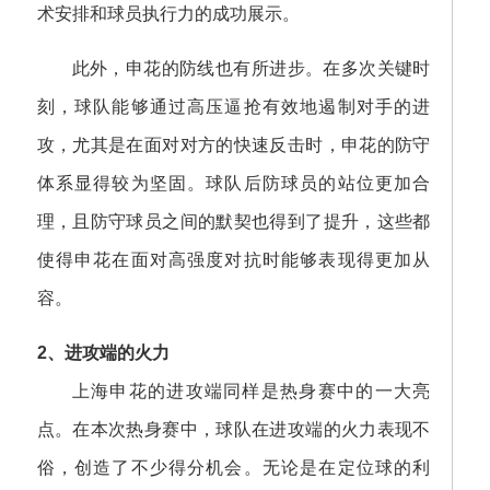
术安排和球员执行力的成功展示。
此外，申花的防线也有所进步。在多次关键时
刻，球队能够通过高压逼抢有效地遏制对手的进
攻，尤其是在面对对方的快速反击时，申花的防守
体系显得较为坚固。球队后防球员的站位更加合
理，且防守球员之间的默契也得到了提升，这些都
使得申花在面对高强度对抗时能够表现得更加从
容。
2、进攻端的火力
上海申花的进攻端同样是热身赛中的一大亮
点。在本次热身赛中，球队在进攻端的火力表现不
俗，创造了不少得分机会。无论是在定位球的利