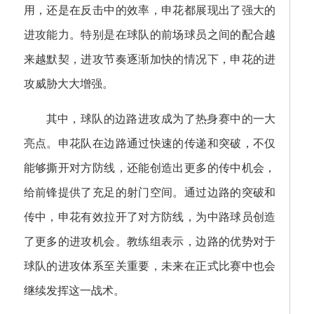
用，还是在反击中的效率，申花都展现出了强大的
进攻能力。特别是在球队的前场球员之间的配合越
来越默契，进攻节奏逐渐加快的情况下，申花的进
攻威胁大大增强。
其中，球队的边路进攻成为了热身赛中的一大
亮点。申花队在边路通过快速的传递和突破，不仅
能够撕开对方防线，还能创造出更多的传中机会，
给前锋提供了充足的射门空间。通过边路的突破和
传中，申花有效拉开了对方防线，为中路球员创造
了更多的进攻机会。教练组表示，边路的优势对于
球队的进攻体系至关重要，未来在正式比赛中也会
继续发挥这一战术。