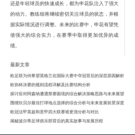
还是年轻球员的快速成长，都为申花队注入了强大
的动力。教练组将继续密切关注球员的状态，并根
据实际情况进行调整。未来的比赛中，申花有望凭
借强大的综合实力，在赛季中取得更加优异的成
绩。
最新文章
欧足联为何希望英格兰在国际大赛中夺冠背后的深层原因解析
欧协杯决赛的规则流程详解及比赛结构分析
探讨应对阿森纳遭遇禁赛困境的综合解决策略思路与未来展望
发展路径
围绕坎贝尔最佳打球地点选择的综合分析与未来发展前景深度
探讨全
欧冠法甲英超和意甲四大联赛谁更强分析与对比
揭秘波尔蒂足球俱乐部背后的真实故事与发展历程