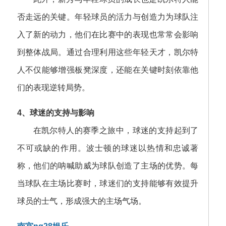
否走远的关键。年轻球员的活力与创造力为球队注
入了新的动力，他们在比赛中的表现也常常会影响
到整体战局。通过合理利用这些年轻天才，凯尔特
人不仅能够增强板凳深度，还能在关键时刻依靠他
们的表现逆转局势。
4、球迷的支持与影响
在凯尔特人的赛季之旅中，球迷的支持起到了
不可或缺的作用。波士顿的球迷以热情和忠诚著
称，他们的呐喊助威为球队创造了主场的优势。每
当球队在主场比赛时，球迷们的支持能够有效提升
球员的士气，形成强大的主场气场。