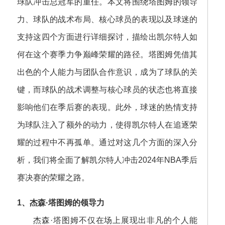
球队冲击总冠军的重任。本文将围绕塔图姆的领导
力、球队的战术布局、核心球员的表现以及球迷的
支持这四个方面进行详细探讨，描绘出凯尔特人如
何在这个赛季力争巅峰荣耀的路径。塔图姆凭借其
出色的个人能力与团队合作意识，成为了球队的关
键，而球队的战术调整与核心球员的状态也将直接
影响他们在季后赛的表现。此外，球迷的热情支持
为球队注入了额外的动力，使得凯尔特人在追逐荣
耀的过程中不再孤单。通过对这几个方面的深入分
析，我们将全面了解凯尔特人冲击2024年NBA季后
赛决赛的荣耀之路。
1、杰森·塔图姆的领导力
杰森·塔图姆不仅在场上展现出非凡的个人能