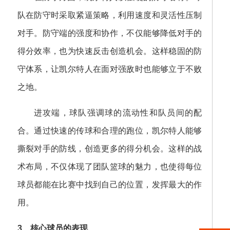
队在防守时采取紧逼策略，利用速度和灵活性压制
对手。防守端的强度和协作，不仅能够降低对手的
得分效率，也为快速反击创造机会。这样稳固的防
守体系，让凯尔特人在面对强敌时也能够立于不败
之地。
进攻端，球队强调球的流动性和队员间的配
合。通过快速的传球和合理的跑位，凯尔特人能够
撕裂对手的防线，创造更多的得分机会。这样的战
术布局，不仅体现了团队篮球的魅力，也使得每位
球员都能在比赛中找到自己的位置，发挥最大的作
用。
3、核心球员的表现