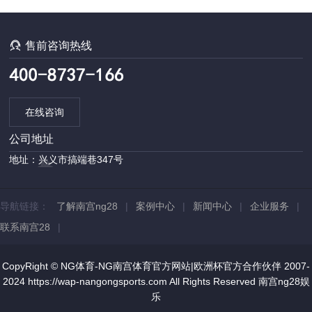

售前咨询热线
在线咨询
公司地址
地址：兴义市搞端巷347号
导航链接：
了解南宫ng28
|
案例中心
|
新闻中心
|
企业服务
|
联系南宫28
|
CopyRight © NG体育-NG南宫体育官方网站|欧洲杯官方合作伙伴 2007-
2024 https://wap-nangongsports.com All Rights Reserved
南宫ng28娱
乐