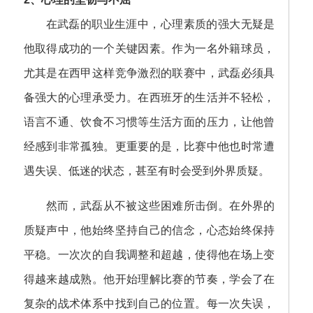
在武磊的职业生涯中，心理素质的强大无疑是
他取得成功的一个关键因素。作为一名外籍球员，
尤其是在西甲这样竞争激烈的联赛中，武磊必须具
备强大的心理承受力。在西班牙的生活并不轻松，
语言不通、饮食不习惯等生活方面的压力，让他曾
经感到非常孤独。更重要的是，比赛中他也时常遭
遇失误、低迷的状态，甚至有时会受到外界质疑。
然而，武磊从不被这些困难所击倒。在外界的
质疑声中，他始终坚持自己的信念，心态始终保持
平稳。一次次的自我调整和超越，使得他在场上变
得越来越成熟。他开始理解比赛的节奏，学会了在
复杂的战术体系中找到自己的位置。每一次失误，