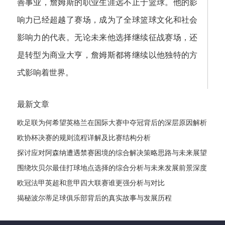
善事业，詹姆斯的职业生涯远不止于篮球。他的影
响力已经超越了赛场，成为了全球篮球文化和社会
影响力的代表。无论未来他选择继续征战赛场，还
是转型为商业大亨，詹姆斯都将继续以他独特的方
式影响着世界。
最新文章
欧足联为何希望英格兰在国际大赛中夺冠背后的深层原因解析
欧协杯决赛的规则流程详解及比赛结构分析
探讨应对阿森纳遭遇禁赛困境的综合解决策略思路与未来展望
发展路径
围绕坎贝尔最佳打球地点选择的综合分析与未来发展前景深度
探讨全
欧冠法甲英超和意甲四大联赛谁更强分析与对比
揭秘波尔蒂足球俱乐部背后的真实故事与发展历程