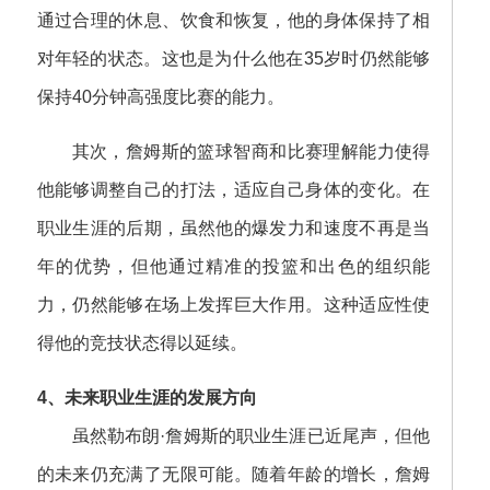
通过合理的休息、饮食和恢复，他的身体保持了相
对年轻的状态。这也是为什么他在35岁时仍然能够
保持40分钟高强度比赛的能力。
其次，詹姆斯的篮球智商和比赛理解能力使得
他能够调整自己的打法，适应自己身体的变化。在
职业生涯的后期，虽然他的爆发力和速度不再是当
年的优势，但他通过精准的投篮和出色的组织能
力，仍然能够在场上发挥巨大作用。这种适应性使
得他的竞技状态得以延续。
4、未来职业生涯的发展方向
虽然勒布朗·詹姆斯的职业生涯已近尾声，但他
的未来仍充满了无限可能。随着年龄的增长，詹姆