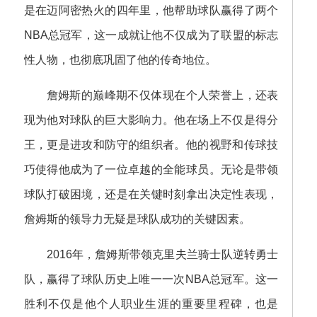
是在迈阿密热火的四年里，他帮助球队赢得了两个
NBA总冠军，这一成就让他不仅成为了联盟的标志
性人物，也彻底巩固了他的传奇地位。
詹姆斯的巅峰期不仅体现在个人荣誉上，还表
现为他对球队的巨大影响力。他在场上不仅是得分
王，更是进攻和防守的组织者。他的视野和传球技
巧使得他成为了一位卓越的全能球员。无论是带领
球队打破困境，还是在关键时刻拿出决定性表现，
詹姆斯的领导力无疑是球队成功的关键因素。
2016年，詹姆斯带领克里夫兰骑士队逆转勇士
队，赢得了球队历史上唯一一次NBA总冠军。这一
胜利不仅是他个人职业生涯的重要里程碑，也是