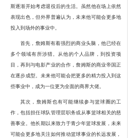
斯逐渐开始考虑退役后的生活。虽然他在场上依然
表现出色，但外界普遍认为，未来他可能会更多地
投入到场外的事业中。
首先，詹姆斯有着强烈的商业头脑，他已经在
多个领域有所涉猎。从他的个人品牌，到投资项
目，再到与电影产业的合作，詹姆斯的商业帝国正
在逐步成型。未来他可能会把更多的精力投入到这
些事业中，成为一位更为全面的商界大佬。
其次，詹姆斯也有可能继续参与篮球圈的工
作，包括担任球队管理层职务或从事篮球相关的慈
善事业。他长期以来致力于青少年篮球发展，未来
可能会更多地关注如何推动篮球事业的长远发展，