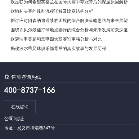
欧足联为何希望英格兰在国际大赛中夺冠背后的深层原因解析
欧协杯决赛的规则流程详解及比赛结构分析
探讨应对阿森纳遭遇禁赛困境的综合解决策略思路与未来展望
发展路径
围绕坎贝尔最佳打球地点选择的综合分析与未来发展前景深度
探讨全
欧冠法甲英超和意甲四大联赛谁更强分析与对比
揭秘波尔蒂足球俱乐部背后的真实故事与发展历程

售前咨询热线
在线咨询
公司地址
地址：兴义市搞端巷347号