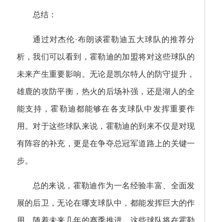
总结：
通过对杰伦·布朗谈霍勒迪五大球队的推荐分
析，我们可以看到，霍勒迪的加盟将对这些球队的
未来产生重要影响。无论是凯尔特人的防守提升，
雄鹿的攻防平衡，热火的后场补强，还是湖人的全
能支持，霍勒迪都能够在各支球队中发挥重要作
用。对于这些球队来说，霍勒迪的到来不仅是对现
有阵容的补充，更是在争夺总冠军道路上的关键一
步。
总的来说，霍勒迪作为一名经验丰富、全面发
展的后卫，无论在哪支球队中，都能发挥巨大的作
用。随着未来几年的赛季推进，这些球队将在霍勒