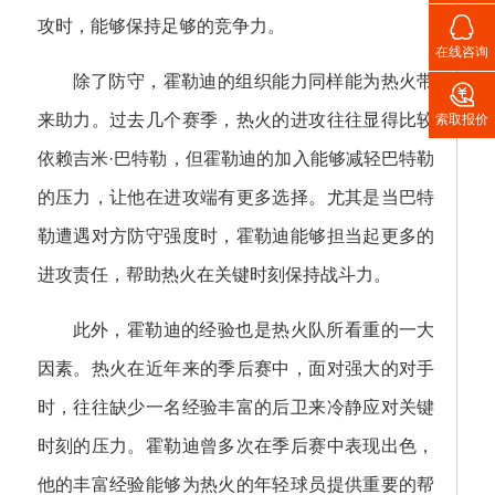

攻时，能够保持足够的竞争力。
在线咨询
除了防守，霍勒迪的组织能力同样能为热火带

来助力。过去几个赛季，热火的进攻往往显得比较
索取报价
依赖吉米·巴特勒，但霍勒迪的加入能够减轻巴特勒
的压力，让他在进攻端有更多选择。尤其是当巴特
勒遭遇对方防守强度时，霍勒迪能够担当起更多的
进攻责任，帮助热火在关键时刻保持战斗力。
此外，霍勒迪的经验也是热火队所看重的一大
因素。热火在近年来的季后赛中，面对强大的对手
时，往往缺少一名经验丰富的后卫来冷静应对关键
时刻的压力。霍勒迪曾多次在季后赛中表现出色，
他的丰富经验能够为热火的年轻球员提供重要的帮