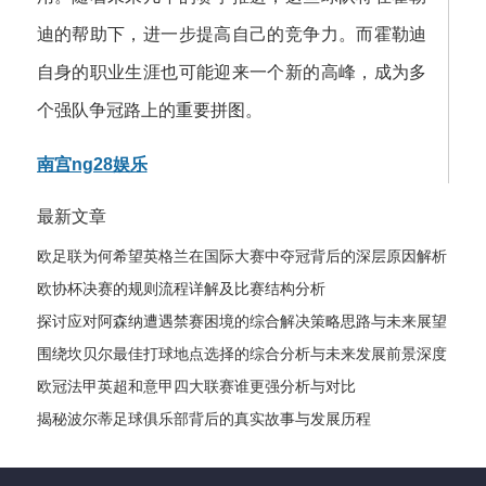
迪的帮助下，进一步提高自己的竞争力。而霍勒迪
自身的职业生涯也可能迎来一个新的高峰，成为多
个强队争冠路上的重要拼图。
南宫ng28娱乐
最新文章
欧足联为何希望英格兰在国际大赛中夺冠背后的深层原因解析
欧协杯决赛的规则流程详解及比赛结构分析
探讨应对阿森纳遭遇禁赛困境的综合解决策略思路与未来展望
发展路径
围绕坎贝尔最佳打球地点选择的综合分析与未来发展前景深度
探讨全
欧冠法甲英超和意甲四大联赛谁更强分析与对比
揭秘波尔蒂足球俱乐部背后的真实故事与发展历程