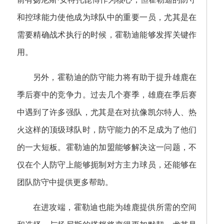
和控球能力使他成为球队中的重要一员，尤其是在
需要精确战术执行的时候，霍勒迪能够发挥关键作
用。
另外，霍勒迪的防守能力将有助于提升雄鹿在
季后赛中的竞争力。过去几个赛季，雄鹿在季后赛
中遇到了许多强队，尤其是在对抗像凯尔特人、热
火这样的顶级球队时，防守能力的不足成为了他们
的一大短板。霍勒迪的加盟能够解决这一问题，不
仅在个人防守上能够扼制对方主力球员，还能够在
团队防守中提供更多帮助。
在进攻端，霍勒迪也能为雄鹿提供所需的空间