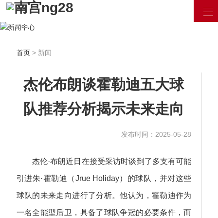
汇聚最新资讯 / 产品信息
用最专业的眼光看待互联网
立即咨询
首页
> 新闻
杰伦布朗谈霍勒迪五大球
队推荐分析揭示未来走向
发布时间：2025-05-28
杰伦·布朗近日在接受采访时谈到了多支有可能
引进朱·霍勒迪（Jrue Holiday）的球队，并对这些
球队的未来走向进行了分析。他认为，霍勒迪作为
一名全能型后卫，具备了球队争冠的必要条件，而