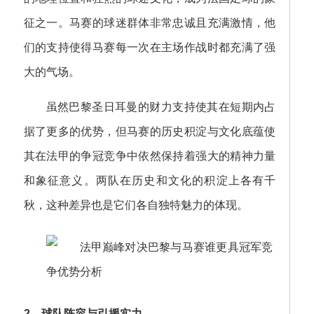
征之一。马赛的球迷群体非常忠诚且充满激情，他
们的支持使得马赛每一次在主场作战时都充满了强
大的气场。
虽然巴黎圣日耳曼的财力支持使其在短期内占
据了更多的优势，但马赛的历史积淀与文化底蕴使
其在法甲的争冠竞争中依然保持着强大的精神力量
和象征意义。两队在历史和文化的积淀上各有千
秋，这种差异也是它们各自独特魅力的体现。
2、球队阵容与引援实力