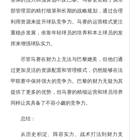
部管理层的精打细算和长期的战略规划，通过合理
利用资源来提升球队竞争力。马赛的运营模式更注
重稳步发展，依靠年轻球员的培养和本土球员的发
挥来增强球队实力。
尽管马赛在财力上无法与巴黎媲美，但他们通
过更加灵活的资源配置和管理模式，仍然能够在法
甲联赛中保持强大的竞争力。巴黎的财力无疑为其
提供了更多的优势，但马赛的精细运营和球员培养
同样让其具备了不容小觑的竞争力。
总结：
从历史积淀、阵容实力、战术打法到财力支