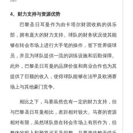
4、财力支持与资源优势
巴黎圣日耳曼作为由卡塔尔财团收购的俱乐
部，拥有庞大的财力支持。球队的财务状况使其能
够在转会市场上进行大手笔的操作，签下世界级球
员，并且为球队提供一流的训练设施和后勤保障。
此外，巴黎圣日耳曼的品牌价值和商业合作也为其
提供了巨额的收入，使得球队能够在法甲及欧洲赛
场上与其他豪门竞争。
相比之下，马赛虽然也有一定的财力支持，但
与巴黎圣日耳曼相比，差距相对较大。马赛的资源
相对有限，虽然球队曾在转会市场上有所作为，但
整体的投入和预算远不及巴黎。马赛更依赖于俱乐