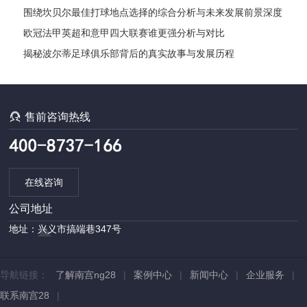
发展路径
围绕坎贝尔最佳打球地点选择的综合分析与未来发展前景深度
探讨全
欧冠法甲英超和意甲四大联赛谁更强分析与对比
揭秘波尔蒂足球俱乐部背后的真实故事与发展历程

售前咨询热线
在线咨询
公司地址
地址：兴义市搞端巷347号
导航链接：
了解南宫ng28
|
案例中心
|
新闻中心
|
企业服务
|
联系南宫28
|