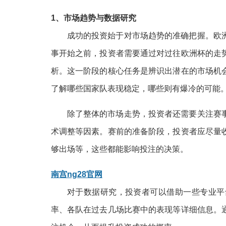
1、市场趋势与数据研究
成功的投资始于对市场趋势的准确把握。欧
事开始之前，投资者需要通过对过往欧洲杯的走
析。这一阶段的核心任务是辨识出潜在的市场机
了解哪些国家队表现稳定，哪些则有爆冷的可能
除了整体的市场走势，投资者还需要关注赛
术调整等因素。赛前的准备阶段，投资者应尽量
够出场等，这些都能影响投注的决策。
南宫ng28官网
对于数据研究，投资者可以借助一些专业平
率、各队在过去几场比赛中的表现等详细信息。