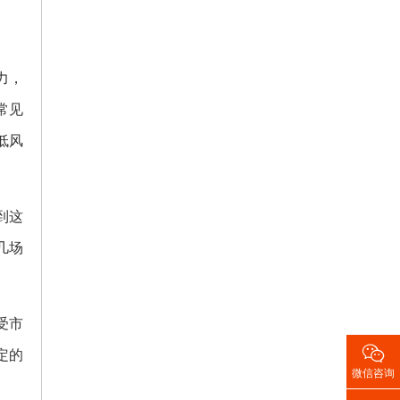
力，
常见
低风
到这
几场
受市

定的
微信咨询