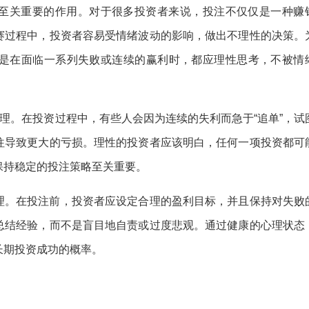
至关重要的作用。对于很多投资者来说，投注不仅仅是一种赚
赛过程中，投资者容易受情绪波动的影响，做出不理性的决策。
是在面临一系列失败或连续的赢利时，都应理性思考，不被情
心理。在投资过程中，有些人会因为连续的失利而急于“追单”，试
往导致更大的亏损。理性的投资者应该明白，任何一项投资都可
保持稳定的投注策略至关重要。
理。在投注前，投资者应设定合理的盈利目标，并且保持对失败
总结经验，而不是盲目地自责或过度悲观。通过健康的心理状态
长期投资成功的概率。