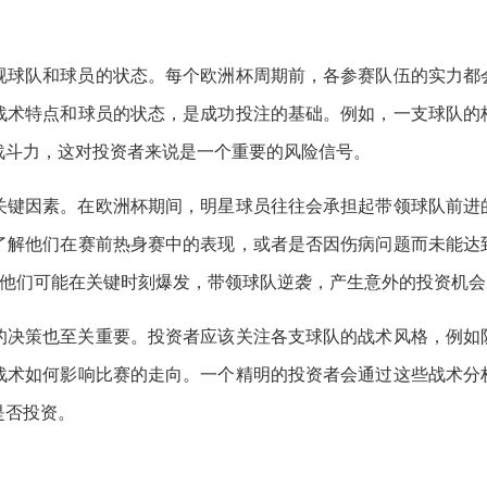
视球队和球员的状态。每个欧洲杯周期前，各参赛队伍的实力都
战术特点和球员的状态，是成功投注的基础。例如，一支球队的
战斗力，这对投资者来说是一个重要的风险信号。
关键因素。在欧洲杯期间，明星球员往往会承担起带领球队前进
了解他们在赛前热身赛中的表现，或者是否因伤病问题而未能达
，他们可能在关键时刻爆发，带领球队逆袭，产生意外的投资机会
的决策也至关重要。投资者应该关注各支球队的战术风格，例如
战术如何影响比赛的走向。一个精明的投资者会通过这些战术分
是否投资。