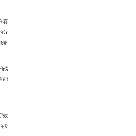
在赛
的分
能够
的战
否能
守效
的投