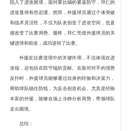
陷入了进攻困境，面对莱比锡的紧逼防守，拜仁的
进攻显得有些迟缓。然而，外援球员通过个体突破
和战术灵活性，不仅为队友创造了进攻空间，也直
接改变了比赛局势。最终，拜仁凭借外援球员的关
键进球和助攻，成功逆转了比赛。
外援在比赛逆境中的关键作用，不仅体现在进
攻端，还包括在防守端的贡献。在面对对手的强势
反扑时，外援球员能够通过自身的经验和决策力，
帮助球队稳住防线，为反击创造机会。尤其是经验
丰富的外援，能够在场上冷静分析局势，带领球队
走出困境。
总结：