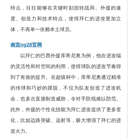
特点，往往能够在关键时刻扭转战局。外援的速
度、创造力和技术特点，使得拜仁的进攻更加立
体，不再单一依赖本土球员。
南宫ng28官网
以拜仁的巴西外援库蒂尼奥为例，他在进攻端
的灵活性和对空间的利用，使得球队的进攻节奏得
到了有效的提升。在超级杯中，库蒂尼奥通过精准
的传球和巧妙的摆脱，不仅为队友创造了进攻机
会，也多次直接制造威胁，令对手防线难以防范。
此外，外援的个性化技能为拜仁进攻提供了更多变
化，比如边路突破、远射等，极大增强了拜仁的进
攻火力。