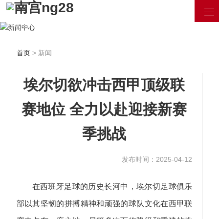
汇聚最新资讯 / 产品信息
用最专业的眼光看待互联网
立即咨询
首页
> 新闻
埃尔切欲冲击西甲顶级联
赛地位 全力以赴迎接新赛
季挑战
发布时间：2025-04-12
在西班牙足球的历史长河中，埃尔切足球俱乐
部以其坚韧的拼搏精神和顽强的球队文化在西甲联