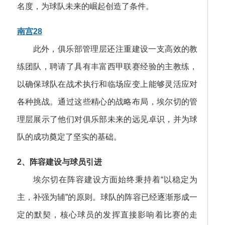
名度，为球队未来的崛起创造了条件。
南宫28
此外，俱乐部管理层还注重建设一支高效的教
练团队，聘请了具有丰富西甲联赛经验的主教练，
以确保球队在战术执行和临场应变上能够灵活应对
各种挑战。通过这些精心的战略布局，埃尔切的管
理层展示了他们对俱乐部未来的远见卓识，并为球
队的成功奠定了坚实的基础。
2、阵容建设与球员引进
埃尔切在阵容建设方面始终秉持着“以稳定为
主，补强为辅”的原则。球队的阵容已经逐渐形成一
定的默契，核心球员的发挥直接影响着比赛的走