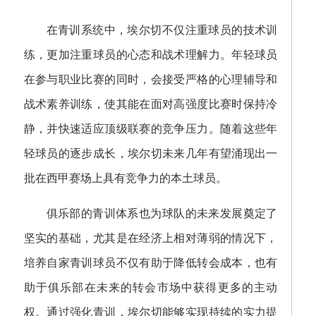
在青训系统中，埃尔切不仅注重球员的技术训
练，更加注重球员的心态和战术理解力。年轻球员
在参与职业比赛的同时，会接受严格的心理辅导和
战术素养训练，使其能在面对高强度比赛时保持冷
静，并快速适应顶级联赛的竞争压力。随着这些年
轻球员的逐步成长，埃尔切未来几年有望涌现出一
批在西甲赛场上具有竞争力的本土球员。
俱乐部的青训体系也为球队的未来发展奠定了
坚实的基础，尤其是在经济上相对薄弱的情况下，
培养自家青训球员不仅有助于降低转会成本，也有
助于俱乐部在未来的转会市场中获得更多的主动
权。通过强化青训，埃尔切能够实现持续的实力提