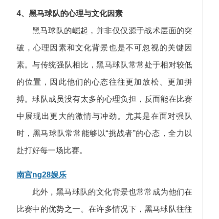
4、黑马球队的心理与文化因素
黑马球队的崛起，并非仅仅源于战术层面的突
破，心理因素和文化背景也是不可忽视的关键因
素。与传统强队相比，黑马球队常常处于相对较低
的位置，因此他们的心态往往更加放松、更加拼
搏。球队成员没有太多的心理负担，反而能在比赛
中展现出更大的激情与冲劲。尤其是在面对强队
时，黑马球队常常能够以“挑战者”的心态，全力以
赴打好每一场比赛。
南宫ng28娱乐
此外，黑马球队的文化背景也常常成为他们在
比赛中的优势之一。在许多情况下，黑马球队往往