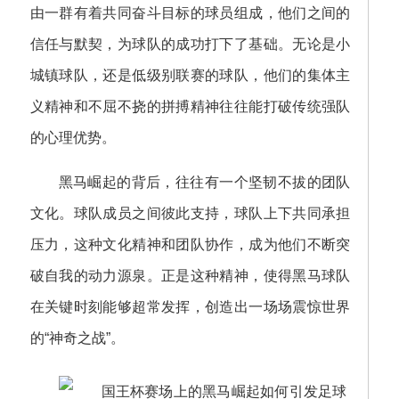
由一群有着共同奋斗目标的球员组成，他们之间的
信任与默契，为球队的成功打下了基础。无论是小
城镇球队，还是低级别联赛的球队，他们的集体主
义精神和不屈不挠的拼搏精神往往能打破传统强队
的心理优势。
黑马崛起的背后，往往有一个坚韧不拔的团队
文化。球队成员之间彼此支持，球队上下共同承担
压力，这种文化精神和团队协作，成为他们不断突
破自我的动力源泉。正是这种精神，使得黑马球队
在关键时刻能够超常发挥，创造出一场场震惊世界
的“神奇之战”。