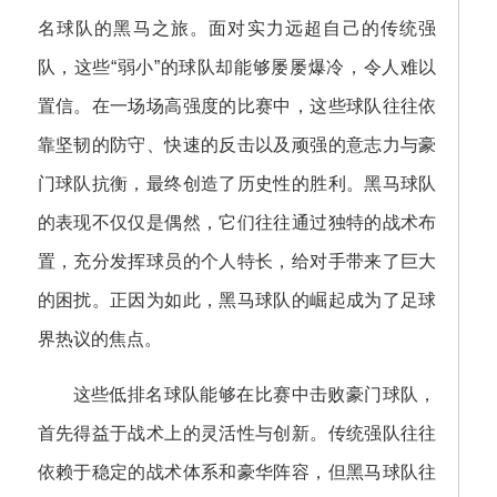
名球队的黑马之旅。面对实力远超自己的传统强
队，这些“弱小”的球队却能够屡屡爆冷，令人难以
置信。在一场场高强度的比赛中，这些球队往往依
靠坚韧的防守、快速的反击以及顽强的意志力与豪
门球队抗衡，最终创造了历史性的胜利。黑马球队
的表现不仅仅是偶然，它们往往通过独特的战术布
置，充分发挥球员的个人特长，给对手带来了巨大
的困扰。正因为如此，黑马球队的崛起成为了足球
界热议的焦点。
这些低排名球队能够在比赛中击败豪门球队，
首先得益于战术上的灵活性与创新。传统强队往往
依赖于稳定的战术体系和豪华阵容，但黑马球队往