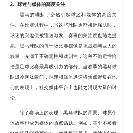
2、球迷与媒体的高度关注
黑马的崛起，必然引起球迷和媒体的高度关
注。在比赛过程中，当这些球队逐渐接近强队时，
球迷的兴趣便被迅速激发，赛事的关注度也随之提
高。黑马球队的每一场比赛都像是挑战者与巨人的
较量，充满了不确定性和戏剧性，这种不确定性恰
恰是足球比赛最具吸引力的部分。当赛季的黑马球
队爆冷淘汰豪门，球迷和媒体迅速将焦点聚集在他
们的表现上，社交媒体平台上也随之涌现大量的讨
论。
除了赛场上的表现，黑马球队的背景、球员个
体故事也成为媒体的热点话题。例如，某个不被看