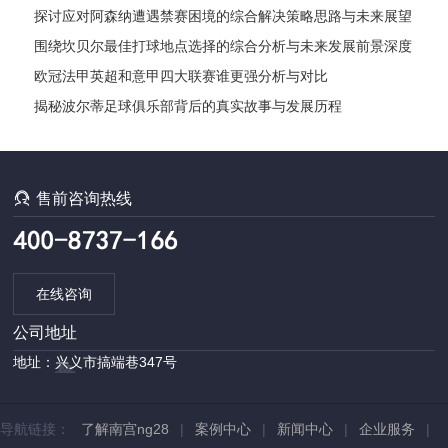
探讨应对阿森纳遭遇禁赛困境的综合解决策略思路与未来展望
发展路径
围绕坎贝尔最佳打球地点选择的综合分析与未来发展前景深度
探讨全
欧冠法甲英超和意甲四大联赛谁更强分析与对比
揭秘波尔蒂足球俱乐部背后的真实故事与发展历程

售前咨询热线
在线咨询
公司地址
地址：兴义市搞端巷347号
导航链接：
了解南宫ng28
|
案例中心
|
新闻中心
|
企业服务
|