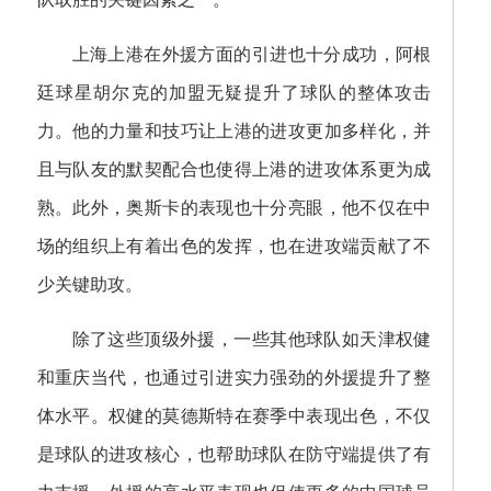
上海上港在外援方面的引进也十分成功，阿根
廷球星胡尔克的加盟无疑提升了球队的整体攻击
力。他的力量和技巧让上港的进攻更加多样化，并
且与队友的默契配合也使得上港的进攻体系更为成
熟。此外，奥斯卡的表现也十分亮眼，他不仅在中
场的组织上有着出色的发挥，也在进攻端贡献了不
少关键助攻。
除了这些顶级外援，一些其他球队如天津权健
和重庆当代，也通过引进实力强劲的外援提升了整
体水平。权健的莫德斯特在赛季中表现出色，不仅
是球队的进攻核心，也帮助球队在防守端提供了有