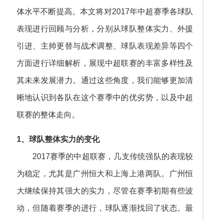
体水平不断提高。本文将对2017年中超赛季各球队
表现进行回顾与分析，分别从球队整体实力、外援
引进、主帅更替与战术调整、球队表现差异等四个
方面进行详细解析，展现中超联赛的丰富多样性及
其未来发展潜力。通过这些角度，我们能够更加清
晰地认识到各队在这个赛季中的优劣势，以及中超
联赛的整体走向。
1、球队整体实力的变化
2017赛季的中超联赛，几支传统强队的表现较
为稳定，尤其是广州恒大和上海上港两队。广州恒
大继续保持其强大的实力，尽管在赛季初期有些波
动，但随着赛季的进行，球队逐渐找回了状态。最