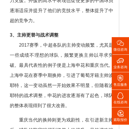
力支援。外援的高水平表现也促使更多的中国球员
逐渐适应并提升了他们的竞技水平，整体提升了中
超的竞争力。
3、主帅更替与战术调整

2017赛季，中超各队的主帅变动频繁，尤其是
微信咨询
一些成绩不理想的球队，频繁更换主帅以寻求突

破。最具代表性的例子便是上海申花和重庆当代。
业务咨询
上海申花在赛季中期换帅，引进了葡萄牙籍主帅波

售后服务
耶特，这一变动虽然一开始效果不明显，但随着波

耶特的战术调整，申花的进攻逐渐有了起色，球队
在线咨询
的整体表现得到了很大改善。

重庆当代的换帅则更为戏剧性，在引进新主帅
索取报价