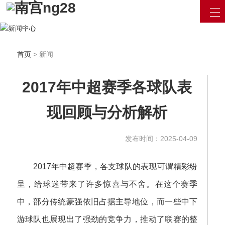
汇聚最新资讯 / 产品信息
用最专业的眼光看待互联网
立即咨询
首页
> 新闻
2017年中超赛季各球队表
现回顾与分析解析
发布时间：2025-04-09
2017年中超赛季，各支球队的表现可谓精彩纷
呈，给球迷带来了许多惊喜与不舍。在这个赛季
中，部分传统豪强依旧占据主导地位，而一些中下
游球队也展现出了强劲的竞争力，推动了联赛的整