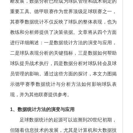
断发展，数据分析已经成为球队管理和战术制定的
重要工具。德甲联赛作为世界顶级足球联赛之一，
其赛季数据统计不仅反映了球队的整体表现，也为
教练和分析师提供了决策依据。文章将从四个方面
进行详细阐述：一是数据统计方法的演变与应用，
二是球队表现分析的关键指标，三是数据如何帮助
球队提升战术执行，四是数据分析对球队转会及球
员管理的影响。通过这些方面的探讨，本文力图揭
示德甲赛季数据统计与分析方法如何影响球队表
现，并为其他联赛提供参考。
1、数据统计方法的演变与应用
足球数据统计的起源可以追溯到20世纪初期，
但随着信息技术的发展，尤其是计算机和大数据技