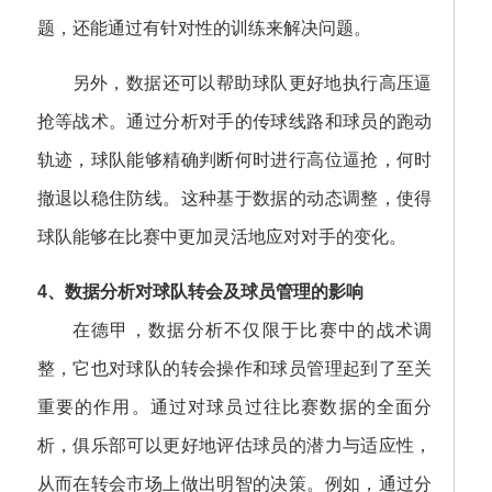
题，还能通过有针对性的训练来解决问题。
另外，数据还可以帮助球队更好地执行高压逼
抢等战术。通过分析对手的传球线路和球员的跑动
轨迹，球队能够精确判断何时进行高位逼抢，何时
撤退以稳住防线。这种基于数据的动态调整，使得
球队能够在比赛中更加灵活地应对对手的变化。
4、数据分析对球队转会及球员管理的影响
在德甲，数据分析不仅限于比赛中的战术调
整，它也对球队的转会操作和球员管理起到了至关
重要的作用。通过对球员过往比赛数据的全面分
析，俱乐部可以更好地评估球员的潜力与适应性，
从而在转会市场上做出明智的决策。例如，通过分