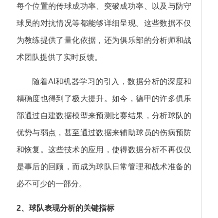
每个位置的传球成功率、突破成功率、以及与防守
球员的对抗情况等都能够详细呈现。这些数据不仅
为教练提供了量化依据，还为俱乐部的分析师和战
术团队提供了实时反馈。
随着AI和机器学习的引入，数据分析的深度和
精确度也得到了极大提升。如今，德甲的许多俱乐
部通过自建数据模型来预测比赛结果，分析球队的
优势与弱点，甚至通过数据来辅助球员的伤病预防
和恢复。这些技术的应用，使得数据分析不再仅仅
是事后的回顾，而成为球队日常管理和战术准备的
必不可少的一部分。
2、球队表现分析的关键指标