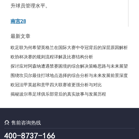
升球员管理水平。
南宫28
最新文章
欧足联为何希望英格兰在国际大赛中夺冠背后的深层原因解析
欧协杯决赛的规则流程详解及比赛结构分析
探讨应对阿森纳遭遇禁赛困境的综合解决策略思路与未来展望
发展路径
围绕坎贝尔最佳打球地点选择的综合分析与未来发展前景深度
探讨全
欧冠法甲英超和意甲四大联赛谁更强分析与对比
揭秘波尔蒂足球俱乐部背后的真实故事与发展历程

售前咨询热线