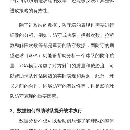
不仅可以识别进攻端的效率，还能够反映出其整体
进攻策略的有效性。
除了进攻端的数据，防守端的表现也需要进行
细致的分析。例如，防守成功率、拦截次数、抢断
数和解围次数等都是重要的防守数据，而防守的期
望进球（xGA）则能够帮助分析一个球队的防守质
量。xGA模型考虑了对方射门的质量和威胁度，可
以帮助球队评估防线的实际表现和漏洞。此外，球
员之间的合作、区域防守的有效性等，也是影响球
队防守表现的重要因素。
3、数据如何帮助球队提升战术执行
数据分析不仅可以帮助俱乐部了解球队的整体