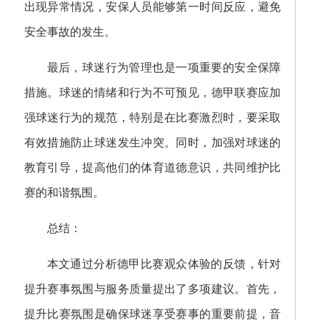
出现异常情况，安保人员能够第一时间反应，避免
安全事故的发生。
最后，球迷行为管理也是一项重要的安全保障
措施。球迷的情绪和行为不可预见，德甲联赛应加
强球迷行为的规范，特别是在比赛激烈时，要采取
有效措施防止球迷发生冲突。同时，加强对球迷的
教育引导，提高他们的体育道德意识，共同维护比
赛的和谐氛围。
总结：
本文通过分析德甲比赛观众体验的反馈，针对
提升赛事氛围与服务质量提出了多项建议。首先，
提升比赛氛围是确保球迷享受赛事的重要前提，音