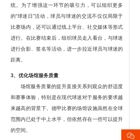
统。为了增强这一环节的吸引力，可以组织更多
的“球迷日”活动，球员与球迷的交流不仅仅局限于
比赛场内，还可以通过线上平台、社交媒体等形式
进行。在比赛结束后，组织球员走入看台，与球迷
进行合影、签名等活动，进一步拉近球员与球迷的
距离。
3、优化场馆服务质量
场馆服务质量的提升直接关系到观众的舒适度
和赛事体验，特别是在现代球迷对于服务的要求越
来越高的背景下。德甲比赛的场馆设施虽然在全球
范围内已处于中上水平，但依然存在一些可以提升
的空间。
