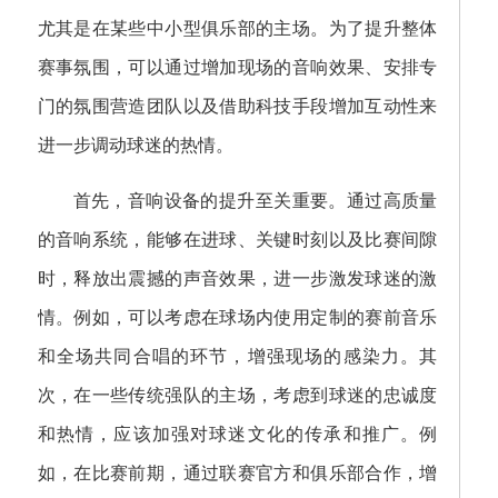
尤其是在某些中小型俱乐部的主场。为了提升整体
赛事氛围，可以通过增加现场的音响效果、安排专
门的氛围营造团队以及借助科技手段增加互动性来
进一步调动球迷的热情。
首先，音响设备的提升至关重要。通过高质量
的音响系统，能够在进球、关键时刻以及比赛间隙
时，释放出震撼的声音效果，进一步激发球迷的激
情。例如，可以考虑在球场内使用定制的赛前音乐
和全场共同合唱的环节，增强现场的感染力。其
次，在一些传统强队的主场，考虑到球迷的忠诚度
和热情，应该加强对球迷文化的传承和推广。例
如，在比赛前期，通过联赛官方和俱乐部合作，增