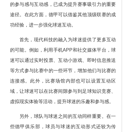
的参与感与互动感，已成为提升赛事吸引力的重要
途径。在此方面，德甲可以借鉴其他顶级联赛的成
功经验，进一步强化球迷互动。
首先，现代科技的融入为球迷提供了更多互动
的可能。例如，利用手机APP和社交媒体平台，球
迷可以通过实时投票、互动小游戏、即时信息推送
等方式参与比赛中的一些环节，增加他们与比赛的
连接感。此外，比赛场馆内部也可以设置互动区
域，让球迷可以在比赛间隙参与到足球知识竞赛、
虚拟现实体验等活动，提升球迷的乐趣和参与感。
另外，球队与球迷之间的互动同样重要。在一
些德甲俱乐部，球员与球迷的互动形式还较为传