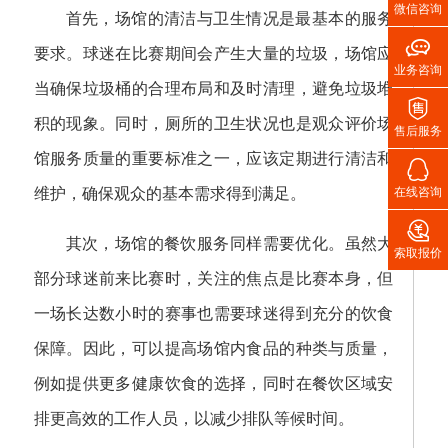
微信咨询
首先，场馆的清洁与卫生情况是最基本的服务

要求。球迷在比赛期间会产生大量的垃圾，场馆应
业务咨询
当确保垃圾桶的合理布局和及时清理，避免垃圾堆

积的现象。同时，厕所的卫生状况也是观众评价场
售后服务
馆服务质量的重要标准之一，应该定期进行清洁和

维护，确保观众的基本需求得到满足。
在线咨询

其次，场馆的餐饮服务同样需要优化。虽然大
索取报价
部分球迷前来比赛时，关注的焦点是比赛本身，但
一场长达数小时的赛事也需要球迷得到充分的饮食
保障。因此，可以提高场馆内食品的种类与质量，
例如提供更多健康饮食的选择，同时在餐饮区域安
排更高效的工作人员，以减少排队等候时间。