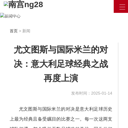
汇聚最新资讯 / 产品信息
用最专业的眼光看待互联网
立即咨询
首页
> 新闻
尤文图斯与国际米兰的对
决：意大利足球经典之战
再度上演
发布时间：2025-01-14
尤文图斯与国际米兰的对决是意大利足球历史
上最为经典且备受瞩目的比赛之一。每一次这两支