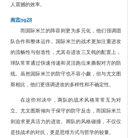
人震撼的效率。
南宫ng28
而国际米兰的阵容则更为多元化，他们强调团
队合作和整体运作。国际米兰的战术更加注重进攻
的流畅性与创造性，尤其在进攻三叉戟的配置上，
球队常常通过快速传递和灵活跑位来撕裂对方的防
线。虽然国际米兰的防守也不容小觑，但与尤文图
斯相比，他们更强调进攻的多样性和不确定性。
在这些对决中，两队的战术风格常常互为对
立。尤文图斯倾向于保守的防守反击，而国际米兰
则追求更具活力的进攻。两队的风格碰撞，不仅仅
是技战术的对抗，更是思维方式与哲学的较量。