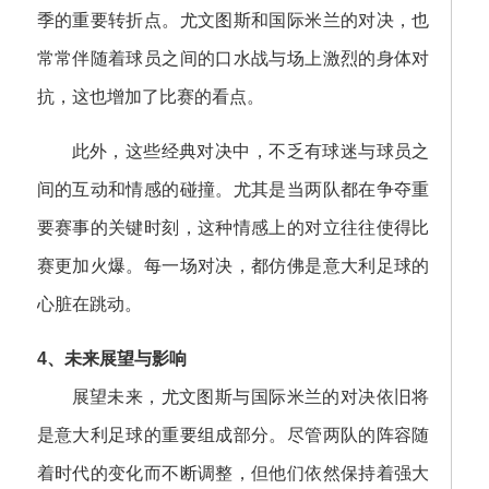
季的重要转折点。尤文图斯和国际米兰的对决，也
常常伴随着球员之间的口水战与场上激烈的身体对
抗，这也增加了比赛的看点。
此外，这些经典对决中，不乏有球迷与球员之
间的互动和情感的碰撞。尤其是当两队都在争夺重
要赛事的关键时刻，这种情感上的对立往往使得比
赛更加火爆。每一场对决，都仿佛是意大利足球的
心脏在跳动。
4、未来展望与影响
展望未来，尤文图斯与国际米兰的对决依旧将
是意大利足球的重要组成部分。尽管两队的阵容随
着时代的变化而不断调整，但他们依然保持着强大