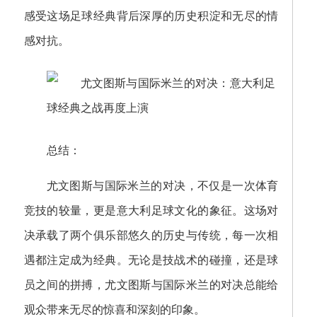
感受这场足球经典背后深厚的历史积淀和无尽的情
感对抗。
总结：
尤文图斯与国际米兰的对决，不仅是一次体育
竞技的较量，更是意大利足球文化的象征。这场对
决承载了两个俱乐部悠久的历史与传统，每一次相
遇都注定成为经典。无论是技战术的碰撞，还是球
员之间的拼搏，尤文图斯与国际米兰的对决总能给
观众带来无尽的惊喜和深刻的印象。