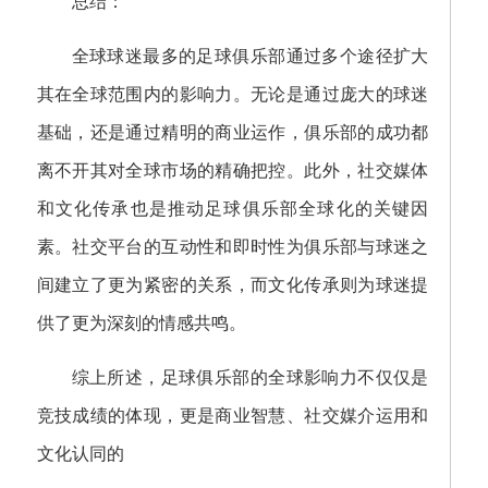
总结：
全球球迷最多的足球俱乐部通过多个途径扩大
其在全球范围内的影响力。无论是通过庞大的球迷
基础，还是通过精明的商业运作，俱乐部的成功都
离不开其对全球市场的精确把控。此外，社交媒体
和文化传承也是推动足球俱乐部全球化的关键因
素。社交平台的互动性和即时性为俱乐部与球迷之
间建立了更为紧密的关系，而文化传承则为球迷提
供了更为深刻的情感共鸣。
综上所述，足球俱乐部的全球影响力不仅仅是
竞技成绩的体现，更是商业智慧、社交媒介运用和
文化认同的