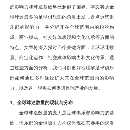
的影响力和球迷基础早已超越了国界。本文将从全
球球迷最多的足球俱乐部的角度出发，盘点这些俱
乐部的影响力，并分析其在全球范围内的粉丝构
成、商业模式、社交媒体表现和文化传承等方面的
特点。文章将深入探讨四个关键方面：全球球迷数
量、商业化运作、社交媒体影响力和文化传承。通
过这些方面的分析，我们可以更好地理解足球俱乐
部如何通过多种途径扩大其在全球范围内的影响
力，以及这一现象如何促进足球产业的发展。
1、全球球迷数量的现状与分布
全球球迷数量的庞大是足球俱乐部影响力的基
础，俱乐部的全球吸引力不仅体现在其赛事的观看