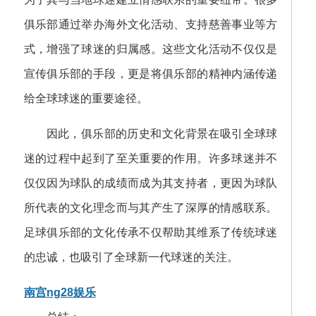
俱乐部通过举办海外文化活动、支持慈善事业等方
式，增强了球迷的归属感。这些文化活动不仅仅是
宣传俱乐部的手段，更是将俱乐部的精神内涵传递
给全球球迷的重要途径。
因此，俱乐部的历史和文化背景在吸引全球球
迷的过程中起到了至关重要的作用。许多球迷并不
仅仅因为球队的成绩而成为其支持者，更因为球队
所代表的文化理念而与其产生了深厚的情感联系。
足球俱乐部的文化传承不仅帮助其维系了传统球迷
的忠诚，也吸引了全球新一代球迷的关注。
南宫ng28娱乐