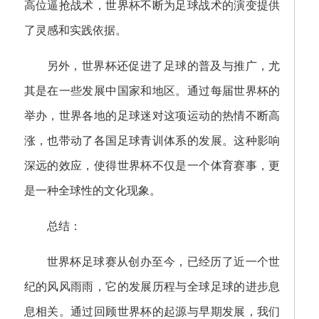
高位逼抢战术，世界杯不断为足球战术的演变提供
了灵感和实践依据。
另外，世界杯还促进了足球的普及与推广，尤
其是在一些发展中国家和地区。通过每届世界杯的
举办，世界各地的足球迷对这项运动的热情不断高
涨，也带动了各国足球青训体系的发展。这种影响
深远的效应，使得世界杯不仅是一个体育赛事，更
是一种全球性的文化现象。
总结：
世界杯足球赛从创办至今，已经历了近一个世
纪的风风雨雨，它的发展历程与全球足球的进步息
息相关。通过回顾世界杯的起源与早期发展，我们