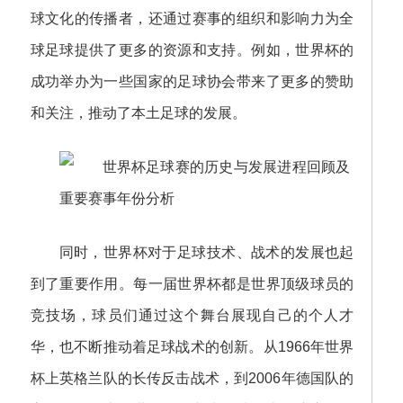
球文化的传播者，还通过赛事的组织和影响力为全
球足球提供了更多的资源和支持。例如，世界杯的
成功举办为一些国家的足球协会带来了更多的赞助
和关注，推动了本土足球的发展。
同时，世界杯对于足球技术、战术的发展也起
到了重要作用。每一届世界杯都是世界顶级球员的
竞技场，球员们通过这个舞台展现自己的个人才
华，也不断推动着足球战术的创新。从1966年世界
杯上英格兰队的长传反击战术，到2006年德国队的