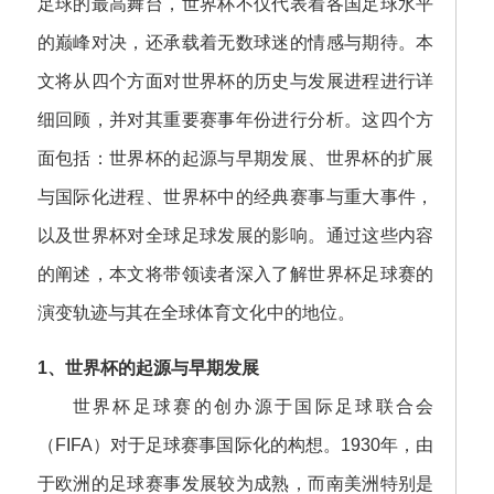
足球的最高舞台，世界杯不仅代表着各国足球水平
的巅峰对决，还承载着无数球迷的情感与期待。本
文将从四个方面对世界杯的历史与发展进程进行详
细回顾，并对其重要赛事年份进行分析。这四个方
面包括：世界杯的起源与早期发展、世界杯的扩展
与国际化进程、世界杯中的经典赛事与重大事件，
以及世界杯对全球足球发展的影响。通过这些内容
的阐述，本文将带领读者深入了解世界杯足球赛的
演变轨迹与其在全球体育文化中的地位。
1、世界杯的起源与早期发展
世界杯足球赛的创办源于国际足球联合会
（FIFA）对于足球赛事国际化的构想。1930年，由
于欧洲的足球赛事发展较为成熟，而南美洲特别是