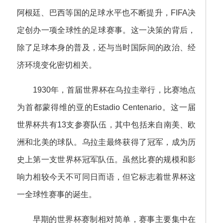
阿根廷、巴西等国的足球水平也不断提升，FIFA决
定创办一项全球性的足球赛事。这一决策的背后，
除了足球本身的普及，还与当时国际间的政治、经
济环境变化密切相关。
1930年，首届世界杯在乌拉圭举行，比赛地点
为首都蒙得维的亚的Estadio Centenario。这一届
世界杯共有13支参赛队伍，其中包括来自南美、欧
洲和北美的球队。乌拉圭最终获得了冠军，成为历
史上第一支世界杯冠军队伍。虽然比赛的规模和影
响力相较今天不可同日而语，但它标志着世界杯这
一全球性赛事的诞生。
早期的世界杯赛制相对简单，赛事主要集中在