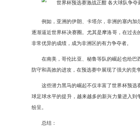
例如，亚洲的伊朗、卡塔尔，非洲的塞内加
逐渐逼近世界杯决赛圈。尤其是摩洛哥，在过去
非常优异的成绩，成为非洲区的有力争夺者。
在南美，哥伦比亚、秘鲁等队的崛起也给巴
防守和高效的进攻，在预选赛中展现了强大的竞
这些潜力黑马的崛起不仅丰富了世界杯预选
球足球水平的提升，越来越多的新兴力量进入到
纷呈。
总结：