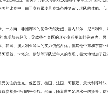
南美的比赛中，由于赛程紧凑且赛场条件复杂，球队的体能、心
。
杂。一方面，非洲赛区的竞争依然激烈，塞内加尔、尼日利亚、
的表现却有起伏，导致整个赛区的形势变得更加扑朔迷离。另
本、韩国、澳大利亚等队的实力仍然占优，但其他中东和东南亚
是阿联酋、卡塔尔、伊朗等球队近年来的表现，极大地增加了亚
最受关注的焦点。像巴西、德国、法国、阿根廷、意大利等球队
预选赛都是他们的争夺战。然而，随着世界足球水平的提升，这