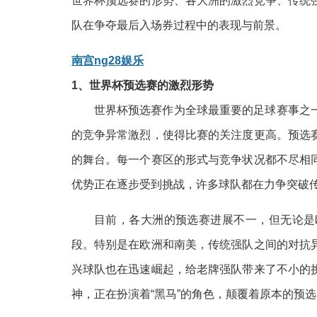
世界杯预选赛的形势、各大洲的激烈竞争、传统
队在争夺最后入场券过程中的表现与前景。
南宫ng28娱乐
1、世界杯预选赛的激烈形势
世界杯预选赛作为全球最重要的足球赛事之
的竞争异常激烈，使得比赛的关注度更高。预选
的舞台。每一个赛区的形式与竞争状况都不尽相
优势正在逐步受到挑战，许多球队都在力争突破
目前，各大洲的预选赛进展不一，但无论是
段。特别是在欧洲和南美，传统强队之间的对抗
兴球队也在迅速崛起，给老牌强队带来了不小的
神，正在扮演着“黑马”的角色，颠覆着原本的预