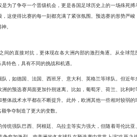
仅是为了争夺一个晋级机会，更是各国足球历史上的一场殊死搏
级，这使得比赛的每一刻都充满了紧张氛围。预选赛的形势严峻
精神。
之间的直接对抗，更体现在各大洲内部的激烈角逐。从全球范
各具特色，具有不同的挑战和机遇。
强队，如德国、法国、西班牙、意大利、英格兰等球队。但近年
欧洲的预选赛局面更加扑朔迷离。比如，葡萄牙、荷兰、比利时
和整体战术水平都在不断提升。此外，欧洲其他一些相对较弱的
名额争夺制造了更大的变数。
的传统强队巴西、阿根廷、乌拉圭等实力强大，但随着哥伦比亚
竞争愈加激烈。南美洲的各支球队在预选赛中常常上演“生死之战