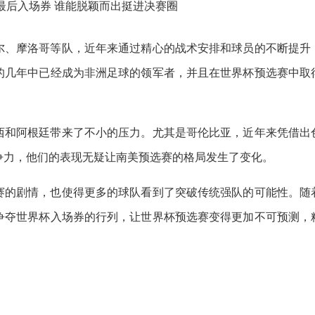
尔、摩洛哥等队，近年来通过精心的战术安排和球员的不断提升
的几年中已经成为非洲足球的领军者，并且在世界杯预选赛中取
西和阿根廷带来了不小的压力。尤其是哥伦比亚，近年来凭借出
争力，他们的表现无疑让南美预选赛的格局发生了变化。
赛的剧情，也使得更多的球队看到了突破传统强队的可能性。随
争夺世界杯入场券的行列，让世界杯预选赛变得更加不可预测，