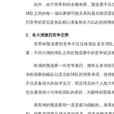
此外，由于世界杯的名额有限，预选赛不仅
球队之间的每一场比赛都可能关系到最后能否晋
烈竞争的背后是各队精心准备和全力以赴的拼搏
2、各大洲激烈竞争态势
世界杯预选赛的竞争不仅仅体现在各支球队
看，不同大洲的球队之间在预选赛中的竞争状况
欧洲的预选赛一向竞争激烈，拥有众多传统
东欧国家的崛起以及北欧球队的强势表现，使得
不仅具备强大的技术实力，而且球员的个人能力
也在逐渐缩小与传统强队的差距，为最终的晋级
南美洲的预选赛则一直是最为残酷的。南美
利、秘鲁等国家足球水平的提高，南美的预选赛