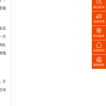

微信咨询
理素

业务咨询
埃及

售后服务
一方

球队
在线咨询
洲预

索取报价
，不
些传