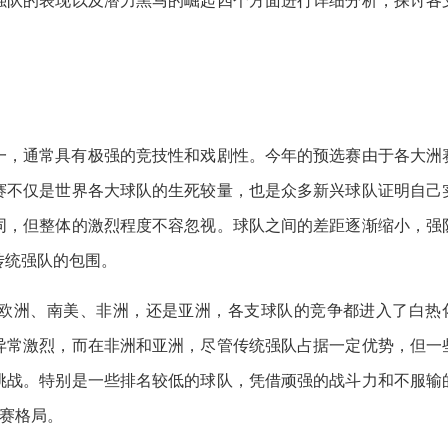
强队的表现以及潜力黑马的崛起四个方面进行详细分析，探讨各
一，通常具有极强的竞技性和戏剧性。今年的预选赛由于各大洲
赛不仅是世界各大球队的生死较量，也是众多新兴球队证明自己
同，但整体的激烈程度不容忽视。球队之间的差距逐渐缩小，强
传统强队的包围。
欧洲、南美、非洲，还是亚洲，各支球队的竞争都进入了白热
异常激烈，而在非洲和亚洲，尽管传统强队占据一定优势，但一
挑战。特别是一些排名较低的球队，凭借顽强的战斗力和不服输
选赛格局。