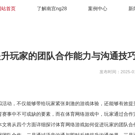
网站首页
了解南宫ng28
案例中心
新
提升玩家的团队合作能力与沟通技
发布时间：2025-01
拟活动，不仅能够带给玩家紧张刺激的游戏体验，还能够有效提
育赛事中不可或缺的要素，而在体育网络游戏中，玩家通过合作
本文将从四个方面详细探讨体育网络游戏如何促进玩家的团队合