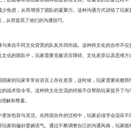
减少焦虑，从而增强了团队的凝聚力。这种沟通方式训练了玩家
息，从而提高了他们的沟通技巧。
够与来自不同文化背景的队友共同作战。这种跨文化的合作不仅
元文化的团队中，玩家需要克服语言障碍、文化差异以及思维方
同国家的玩家常常在语言上存在差异，这时候，玩家需要依赖简
化的战术指令等。这种跨文化交流的经验不仅帮助玩家提升了与
的理解和尊重。
中更加包容与灵活。在跨国合作的过程中，玩家必须学会适应不
些玩家则偏好委婉语气。通过不断调整自己的沟通风格，玩家能