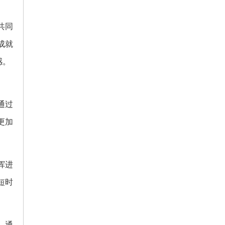
共同
成就
感。
通过
更加
挥进
短时
，通