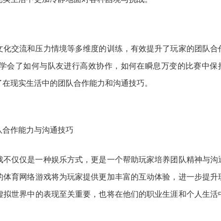
文化交流和压力情境等多维度的训练，有效提升了玩家的团队合
学会了如何与队友进行高效协作，如何在瞬息万变的比赛中保
了在现实生活中的团队合作能力和沟通技巧。
戏不仅仅是一种娱乐方式，更是一个帮助玩家培养团队精神与沟
的体育网络游戏将为玩家提供更加丰富的互动体验，进一步提升
虚拟世界中的表现至关重要，也将在他们的职业生涯和个人生活