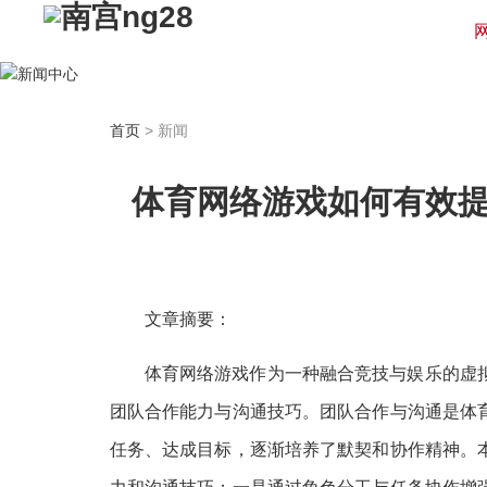
汇聚最新资讯 / 产品信息
用最专业的眼光看待互联网
首页
> 新闻
立即咨询
体育网络游戏如何有效
文章摘要：
体育网络游戏作为一种融合竞技与娱乐的虚
团队合作能力与沟通技巧。团队合作与沟通是体
任务、达成目标，逐渐培养了默契和协作精神。