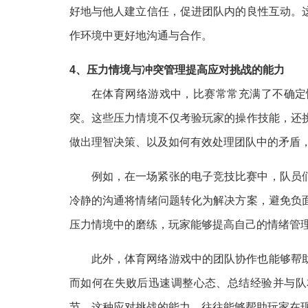
好地与他人建立信任，促进团队内的良性互动。
作环境中更好地沟通与合作。
4、压力情境与冲突管理提高应对挑战的能力
在体育网络游戏中，比赛常常充满了不确定
突。这些压力情境不仅考验玩家的操作技能，还
做出理智决策、以及如何有效处理团队中的矛盾
例如，在一场紧张的电子竞技比赛中，队员
冷静的沟通将情绪问题转化为解决方案，避免负
压力情境中的磨练，玩家能够提高自己的情绪管
此外，体育网络游戏中的团队协作也能够帮
而如何在失败后迅速调整心态、总结经验并与队
节。这种应对挑战的能力，往往能够帮助玩家在