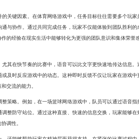
升的关键因素。在体育网络游戏中，任务目标往往需要多个玩家
沟通与协作。通过共同完成任务，玩家不仅能体验到团队胜利的
协作的经验在现实生活中能够转化为更强的团队意识和集体荣誉
，尤其在快节奏的比赛中，语音可以比文字更快速地传达信息。
题或及时反应游戏中的动态。这种即时反馈不仅让玩家在游戏中
策和交流的能力。
调整策略。例如，在一场篮球网络游戏中，队员可以通过语音指
通调整防守站位。通过这种直接、快速的信息交换，玩家能够在
的协调性。
上，还能够帮助玩家在精神层面获得支持。在紧张的比赛过程中