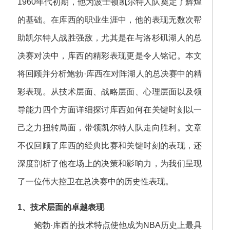
1960年代初期，他为波士顿凯尔特人队奠定了辉煌
的基础。在库西的职业生涯中，他的表现无数次帮
助凯尔特人战胜强敌，尤其是在与洛杉矶湖人的总
决赛对决中，库西的精彩表现更是令人铭记。本文
将回顾并分析鲍勃·库西在对阵湖人的总决赛中的精
彩表现。从技术层面、战略层面、心理层面以及领
导能力四个方面详细探讨库西如何在关键时刻以一
己之力扭转局面，带领凯尔特人队走向胜利。文章
不仅回顾了库西的经典比赛和关键时刻的表现，还
深度剖析了他在场上的决策和影响力，为我们呈现
了一位伟大控卫在总决赛中的历史性表现。
1、技术层面的卓越表现
鲍勃·库西的技术特点使他成为NBA历史上最具