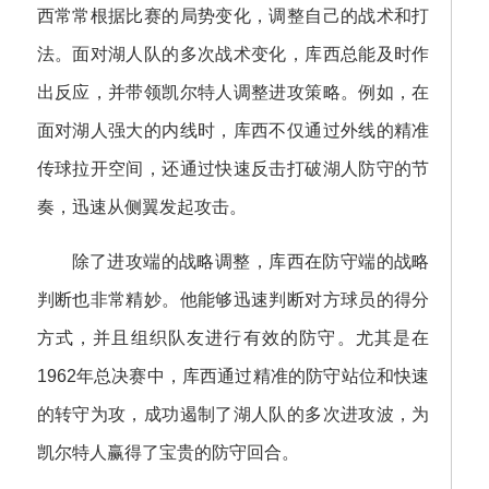
西常常根据比赛的局势变化，调整自己的战术和打
法。面对湖人队的多次战术变化，库西总能及时作
出反应，并带领凯尔特人调整进攻策略。例如，在
面对湖人强大的内线时，库西不仅通过外线的精准
传球拉开空间，还通过快速反击打破湖人防守的节
奏，迅速从侧翼发起攻击。
除了进攻端的战略调整，库西在防守端的战略
判断也非常精妙。他能够迅速判断对方球员的得分
方式，并且组织队友进行有效的防守。尤其是在
1962年总决赛中，库西通过精准的防守站位和快速
的转守为攻，成功遏制了湖人队的多次进攻波，为
凯尔特人赢得了宝贵的防守回合。