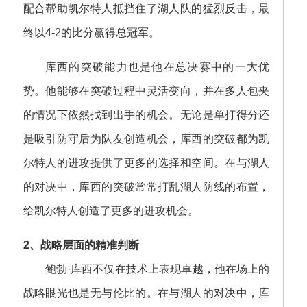
配合帮助凯尔特人抵挡住了湖人队的猛烈反击，最
终以4-2的比分赢得总冠军。
库西的突破能力也是他在总决赛中的一大优
势。他能够在突破过程中灵活变向，并在多人包夹
的情况下依然找到出手的机会。无论是单打得分还
是吸引防守后为队友创造机会，库西的突破都为凯
尔特人的进攻提供了更多的选择和空间。在与湖人
的对决中，库西的突破常常打乱湖人防线的布置，
给凯尔特人创造了更多的进攻机会。
2、战略层面的精准判断
鲍勃·库西不仅在技术上表现卓越，他在场上的
战略眼光也是无与伦比的。在与湖人的对决中，库