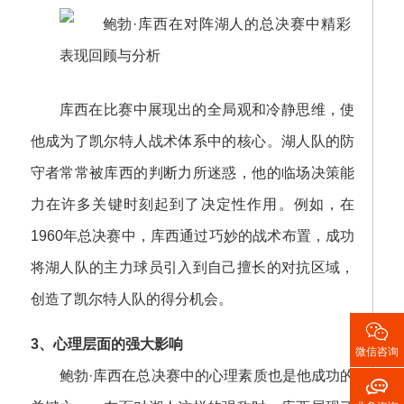
库西在比赛中展现出的全局观和冷静思维，使
他成为了凯尔特人战术体系中的核心。湖人队的防
守者常常被库西的判断力所迷惑，他的临场决策能
力在许多关键时刻起到了决定性作用。例如，在
1960年总决赛中，库西通过巧妙的战术布置，成功
将湖人队的主力球员引入到自己擅长的对抗区域，
创造了凯尔特人队的得分机会。

3、心理层面的强大影响
微信咨询
鲍勃·库西在总决赛中的心理素质也是他成功的
