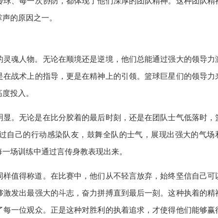
传球、每一次协防，都体现了他们深厚的团队精神。这种团队精
掌声的原因之一。
的灵魂人物。无论在顺境还是逆境，他们总能通过强大的领导力
是在战术上的指导，更是在精神上的引领。篮球巨星们的领导力
高度投入。
明显。无论是在比分胶着的最后时刻，还是在团队士气低落时，
过自己的行动感染队友，鼓舞全队的士气，展现出强大的气场
每一场训练中通过言传身教表现出来。
同样值得称道。在比赛中，他们从不轻言放弃，始终坚信自己可
够激发出最强大的斗志，奋力拼搏直到最后一刻。这种执着的精
了每一位观众。正是这种对胜利的执着追求，才使得他们能够赢