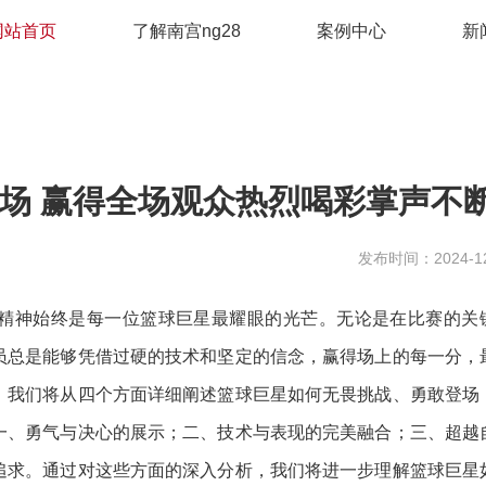
网站首页
了解南宫ng28
案例中心
新
场 赢得全场观众热烈喝彩掌声不
发布时间：2024-12
精神始终是每一位篮球巨星最耀眼的光芒。无论是在比赛的关
员总是能够凭借过硬的技术和坚定的信念，赢得场上的每一分，
，我们将从四个方面详细阐述篮球巨星如何无畏挑战、勇敢登场
一、勇气与决心的展示；二、技术与表现的完美融合；三、超越
追求。通过对这些方面的深入分析，我们将进一步理解篮球巨星