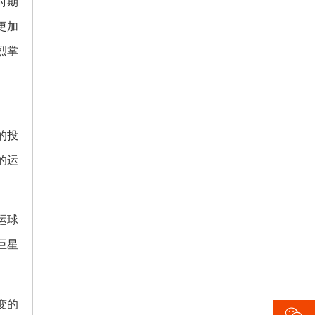
时期
更加
烈掌
的投
的运
运球
巨星
变的
