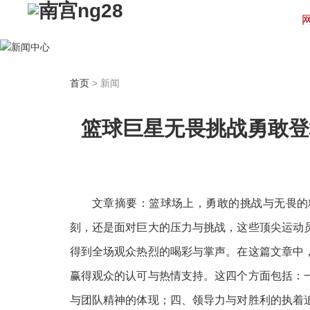
汇聚最新资讯 / 产品信息
用最专业的眼光看待互联网
首页
> 新闻
立即咨询
篮球巨星无畏挑战勇敢登
文章摘要：篮球场上，勇敢的挑战与无畏的
刻，还是面对巨大的压力与挑战，这些顶尖运动
得到全场观众热烈的喝彩与掌声。在这篇文章中
赢得观众的认可与热情支持。这四个方面包括：
与团队精神的体现；四、领导力与对胜利的执着