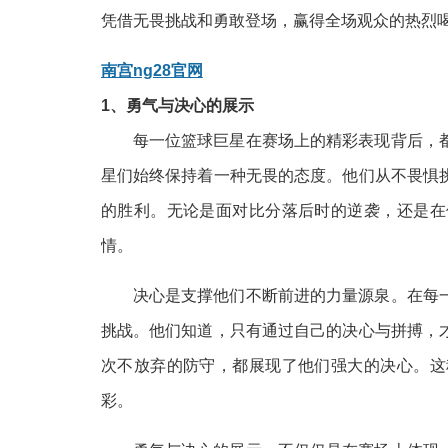
凭借无畏挑战和勇敢登场，赢得全场观众的热烈
南宫ng28官网
1、勇气与决心的展示
每一位篮球巨星在赛场上的精彩表现背后，
星们始终保持着一种无畏的态度。他们从不畏惧
的胜利。无论是面对比分落后时的逆袭，还是在
情。
决心是支撑他们不断前进的力量源泉。在每
挑战。他们知道，只有通过自己的决心与拼搏，
次不放弃的防守，都展现了他们强大的决心。这
彩。