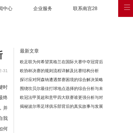
闻中心
企业服务
联系南宫28
最新文章
断
欧足联为何希望英格兰在国际大赛中夺冠背后
-31
的深层原因解析
欧协杯决赛的规则流程详解及比赛结构分析
探讨应对阿森纳遭遇禁赛困境的综合解决策略
键时
思路与未来展望发展路径
围绕坎贝尔最佳打球地点选择的综合分析与未
最终
来发展前景深度探讨全
欧冠法甲英超和意甲四大联赛谁更强分析与对
比
揭秘波尔蒂足球俱乐部背后的真实故事与发展
，并
历程
自我
如何