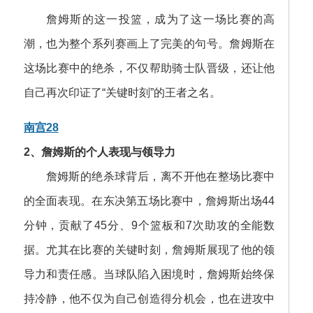
詹姆斯的这一投篮，成为了这一场比赛的高
潮，也为整个系列赛画上了完美的句号。詹姆斯在
这场比赛中的绝杀，不仅帮助骑士队晋级，还让他
自己再次印证了“关键时刻”的王者之名。
南宫28
2、詹姆斯的个人表现与领导力
詹姆斯的绝杀球背后，离不开他在整场比赛中
的全面表现。在东决第五场比赛中，詹姆斯出场44
分钟，贡献了45分、9个篮板和7次助攻的全能数
据。尤其在比赛的关键时刻，詹姆斯展现了他的领
导力和责任感。当球队陷入困境时，詹姆斯始终保
持冷静，他不仅为自己创造得分机会，也在进攻中