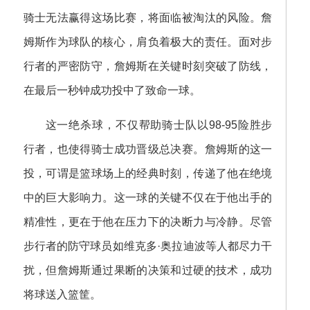
骑士无法赢得这场比赛，将面临被淘汰的风险。詹
姆斯作为球队的核心，肩负着极大的责任。面对步
行者的严密防守，詹姆斯在关键时刻突破了防线，
在最后一秒钟成功投中了致命一球。
这一绝杀球，不仅帮助骑士队以98-95险胜步
行者，也使得骑士成功晋级总决赛。詹姆斯的这一
投，可谓是篮球场上的经典时刻，传递了他在绝境
中的巨大影响力。这一球的关键不仅在于他出手的
精准性，更在于他在压力下的决断力与冷静。尽管
步行者的防守球员如维克多·奥拉迪波等人都尽力干
扰，但詹姆斯通过果断的决策和过硬的技术，成功
将球送入篮筐。