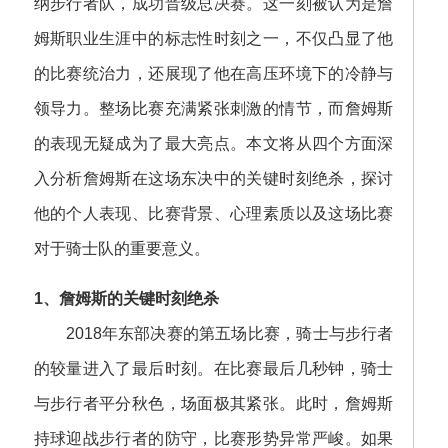
纳步行者队，成功晋级总决赛。这一刻被认为是詹
姆斯职业生涯中的标志性时刻之一，不仅凸显了他
的比赛统治力，还展现了他在高压环境下的冷静与
领导力。整场比赛充满紧张刺激的情节，而詹姆斯
的表现无疑成为了最大亮点。本文将从四个方面深
入分析詹姆斯在这场东决中的关键时刻绝杀，探讨
他的个人表现、比赛背景、心理素质以及这场比赛
对于骑士队的重要意义。
1、詹姆斯的关键时刻绝杀
2018年东部决赛的第五场比赛，骑士与步行者
的较量进入了最后时刻。在比赛最后几秒钟，骑士
与步行者平分秋色，场面极其紧张。此时，詹姆斯
持球迎战步行者的防守，比赛形势异常严峻。如果