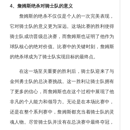
4、詹姆斯绝杀对骑士队的意义
詹姆斯的绝杀不仅仅是个人的一次完美表现，
它对骑士队的意义更为深远。这场比赛的胜利使得
骑士队成功晋级总决赛，而詹姆斯也证明了他作为
球队核心的绝对价值。比赛中的关键时刻，詹姆斯
的绝杀球成为了骑士队实现目标的最终点。
在这一场至关重要的胜利后，骑士队迎来了与
金州勇士队的总决赛挑战。这一胜利让骑士队拥有
了更多的信心，而詹姆斯也在这个过程中展现了他
非凡的个人能力和领导力。无论是在本场比赛中，
还是在整个系列赛中，詹姆斯都充当着骑士队的灵
魂人物。尽管骑士队并没有在总决赛中最终夺冠，