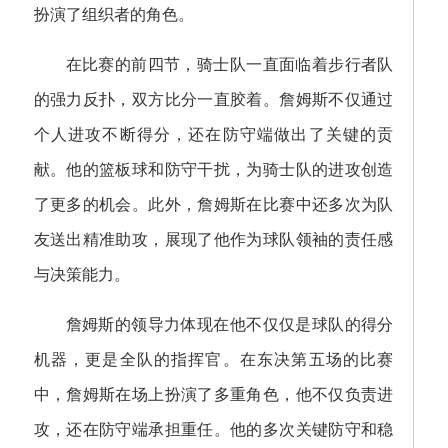
扮演了组织者的角色。
在比赛的前四节，骑士队一直面临着步行者队
的强力反扑，双方比分一直胶着。詹姆斯不仅通过
个人进攻不断得分，还在防守端做出了关键的贡
献。他的篮板球和防守干扰，为骑士队的进攻创造
了更多的机会。此外，詹姆斯在比赛中还多次为队
友送出精准助攻，展现了他作为球队领袖的责任感
与决策能力。
詹姆斯的领导力体现在他不仅仅是球队的得分
机器，更是全队的指挥官。在东决第五场的比赛
中，詹姆斯在场上扮演了多重角色，他不仅负责进
攻，还在防守端承担重任。他的多次关键防守和稳