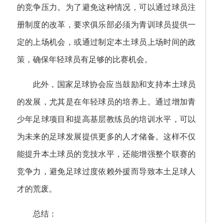
的竞争压力。为了避免这种情况，可以通过球员注
册制度的改革，要求俱乐部必须为青训球员提供一
定的上场机会，或通过制定本土球员上场时间的政
策，确保年轻球员有足够的比赛机会。
此外，国家足球协会应当鼓励和支持本土球员
的发展，尤其是在年轻球员的培养上。通过增加青
少年足球项目和提高基层教练员的培训水平，可以
为未来的足球发展提供更多的人才储备。这样不仅
能提升本土球员的竞技水平，还能增强整个联赛的
竞争力，避免足球过度依赖外援而导致本土足球人
才的荒废。
总结：