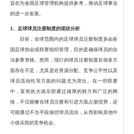
旨在为各国足球管理机构提供参考，推动足球事业
的进一步发展。
1、足球球员注册制度的现状分析
目前，全球范围内的足球球员注册制度多由各
国足球协会或联赛组织管理，目的是确保球员的合
法参赛资格。然而，现行的球员注册制度在很多方
面存在不足，尤其是在资源分配、竞争公平性以及
球员流动性等方面的问题尤为突出。在一些联赛
中，富有的大俱乐部通过雄厚的财力和广泛的网
络，不仅能够在球员注册和引进方面占据优势，还
可能通过不当手段操控球员流动，从而影响其他中
小俱乐部的竞争机会。