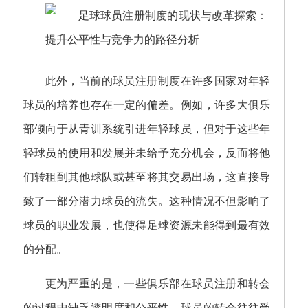
此外，当前的球员注册制度在许多国家对年轻
球员的培养也存在一定的偏差。例如，许多大俱乐
部倾向于从青训系统引进年轻球员，但对于这些年
轻球员的使用和发展并未给予充分机会，反而将他
们转租到其他球队或甚至将其交易出场，这直接导
致了一部分潜力球员的流失。这种情况不但影响了
球员的职业发展，也使得足球资源未能得到最有效
的分配。
更为严重的是，一些俱乐部在球员注册和转会
的过程中缺乏透明度和公平性。球员的转会往往受