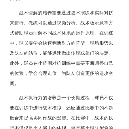
战术理解的培养需要通过战术演练和实际对抗
来进行。教练可以通过视频分析、战术板示意等方
式帮助球员理解不同战术体系的运作原理。在训练
中，球员要学会快速判断对方的阵型、球场形势以
及队友的站位，能够迅速做出传球或射门的决定。
此外，球员在小范围对抗训练中需要不断调整自己
的位置，学会合理走位，为队友创造更多的进攻空
间。
战术执行力的培养是一个长期过程，球员不仅
要在训练中进行战术模拟，还应通过比赛中的不断
磨合来提高协同作战的默契。在比赛中，战术的执
行不仅仅是个人能力的体现，更是整个球队配合的