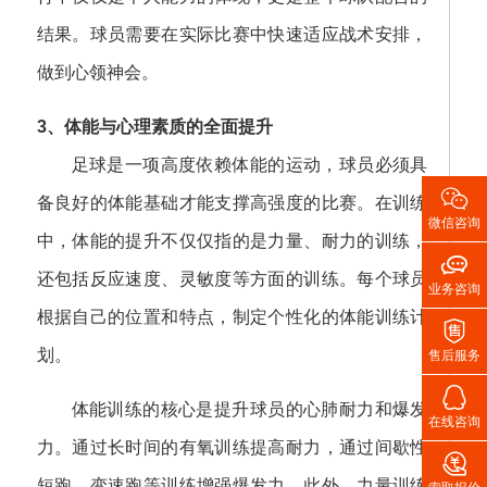
结果。球员需要在实际比赛中快速适应战术安排，
做到心领神会。
3、体能与心理素质的全面提升
足球是一项高度依赖体能的运动，球员必须具

备良好的体能基础才能支撑高强度的比赛。在训练
微信咨询
中，体能的提升不仅仅指的是力量、耐力的训练，

还包括反应速度、灵敏度等方面的训练。每个球员
业务咨询
根据自己的位置和特点，制定个性化的体能训练计

划。
售后服务

体能训练的核心是提升球员的心肺耐力和爆发
在线咨询
力。通过长时间的有氧训练提高耐力，通过间歇性

短跑、变速跑等训练增强爆发力。此外，力量训练