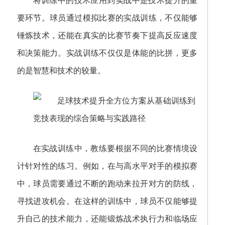
将训练中的技术应用到实战中是技术提升的重
要环节。球员通过模拟比赛的实战训练，不仅能够
锤炼技术，还能在真实的比赛节奏下提高反应速度
和决策能力。实战训练不仅仅是体能的比拼，更多
的是智慧和技术的较量。
在实战训练中，教练要根据不同的比赛情境设
计针对性的练习。例如，在与高水平对手的模拟赛
中，球员需要通过不断的跑动来拉开对方的防线，
寻找进攻机会。在这样的训练中，球员不仅能够提
升自己的技术能力，还能锻炼战术执行力和临场应