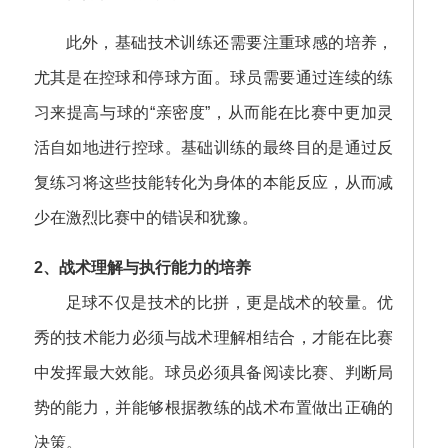
此外，基础技术训练还需要注重球感的培养，
尤其是在控球和停球方面。球员需要通过连续的练
习来提高与球的“亲密度”，从而能在比赛中更加灵
活自如地进行控球。基础训练的最终目的是通过反
复练习将这些技能转化为身体的本能反应，从而减
少在激烈比赛中的错误和犹豫。
2、战术理解与执行能力的培养
足球不仅是技术的比拼，更是战术的较量。优
秀的技术能力必须与战术理解相结合，才能在比赛
中发挥最大效能。球员必须具备阅读比赛、判断局
势的能力，并能够根据教练的战术布置做出正确的
决策。