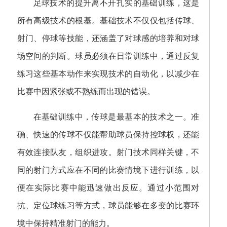
足球技术的提升离不开扎实的基础训练，这是
所有高级技术的根基。基础技术不仅仅包括传球、
射门、停球等技能，还涵盖了对球感的培养和对球
场空间的判断。球员必须在日常训练中，通过反复
练习这些基本动作来实现技术的自动化，以减少在
比赛中因紧张或不熟练而出现的错误。
在基础训练中，传球是最基本的技术之一。准
确、快速的传球不仅能帮助球员保持控球权，还能
有效连接队友，组织进攻。射门技术同样关键，不
同的射门方式应在不同的比赛情境下进行训练，以
便在实际比赛中能迅速做出反应。通过小范围对
抗、定位球练习等方式，球员能够在多变的比赛环
境中保持精准射门的能力。