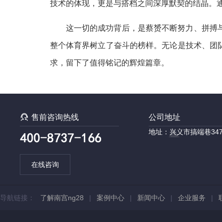
技术的体现，更是与搭档之间深厚默契的结晶。
这一切的成功背后，是蔡赟不断努力、拼搏
整个体育界树立了奋斗的榜样。无论是技术、团
求，留下了值得铭记的辉煌篇章。

售前咨询热线
公司地址
地址：兴义市搞端巷34
在线咨询
导航链接：
了解南宫ng28
|
案例中心
|
新闻中心
|
企业服务
|