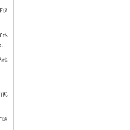
不仅
。
了他
敌。
为他
打配
们通