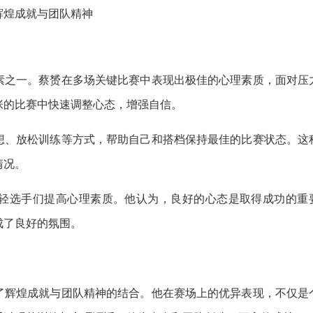
素之一。蔡赟在多场关键比赛中表现出极佳的心理素质，面对压
张的比赛中快速调整心态，增强自信。
想、放松训练等方式，帮助自己和搭档保持最佳的比赛状态。这
情况。
轻选手们提高心理素质。他认为，良好的心态是取得成功的重
成了良好的氛围。
了辉煌成就与团队精神的结合。他在赛场上的优异表现，不仅是