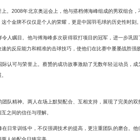
上。2008年北京奥运会上，他与搭档傅海峰组成的男双组合，
。这个金牌不仅仅是个人的荣耀，更是中国羽毛球的历史性时刻
样令人瞩目。他与傅海峰多次获得双打项目的冠军，进一步巩固
快速的反应能力和精准的击球技巧，使他们在比赛中屡屡战胜强
国际认可与荣誉上。蔡赟的成功故事激励了无数年轻运动员，成
展。
的团队精神。两人在场上默契配合、互相支持，展现了完美的双
相互之间的信任与理解。
峰在日常训练中，不仅强调技术的提高，更注重团队的磨合。他
得两人的配合日臻完美。