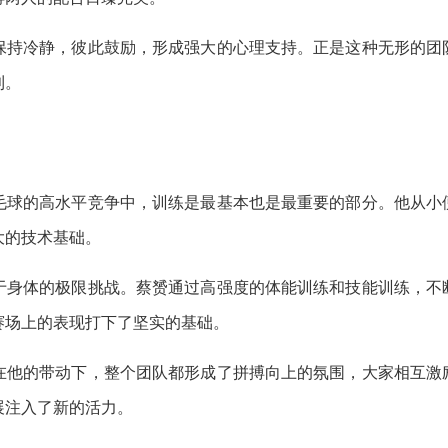
保持冷静，彼此鼓励，形成强大的心理支持。正是这种无形的团
利。
毛球的高水平竞争中，训练是最基本也是最重要的部分。他从小
大的技术基础。
于身体的极限挑战。蔡赟通过高强度的体能训练和技能训练，不
赛场上的表现打下了坚实的基础。
在他的带动下，整个团队都形成了拼搏向上的氛围，大家相互激
展注入了新的活力。